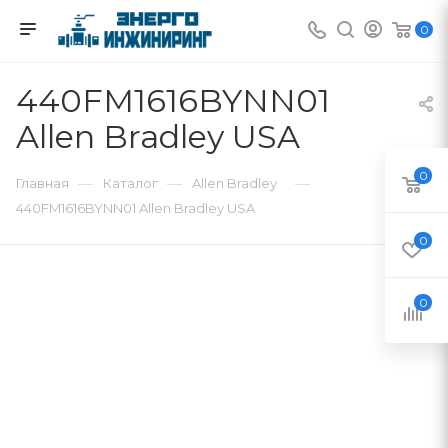
0
440FM1616BYNN01
Allen Bradley USA
0
—
—
—
Главная
Каталог
Allen Bradley
440FM1616BYNN01 Allen Bradley USA
0
0