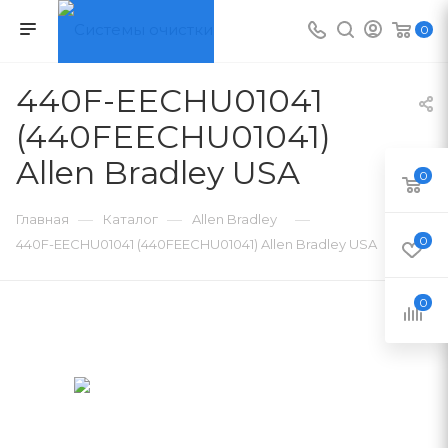
0
440F-EECHU01041
(440FEECHU01041)
Allen Bradley USA
0
—
—
—
Главная
Каталог
Allen Bradley
0
440F-EECHU01041 (440FEECHU01041) Allen Bradley USA
0