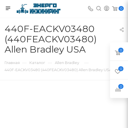
0
440F-EACKV03480
(440FEACKV03480)
Allen Bradley USA
0
—
—
—
Главная
Каталог
Allen Bradley
0
440F-EACKV03480 (440FEACKV03480) Allen Bradley USA
0