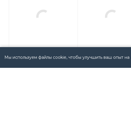
Мы используем файлы cookie, чтобы улучшить ваш опыт на 
100C85KF01 Allen
1109-BOD-EEJ
Bradley USA
(1109BODEEJ) Allen
Bradley USA
Арт.: 100C85KF01
Мало
Мало
14 230
руб.
/
Арт.: 1109-BOD-EEJ
шт
(1109BODEEJ)
11 299
руб.
/
шт