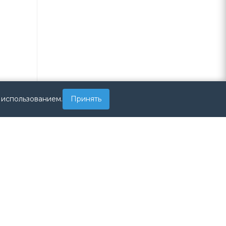
 использованием.
Принять
-27J
J)
21-27J