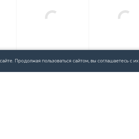
сайте. Продолжая пользоваться сайтом, вы соглашаетесь с их
800EBSM42C30 Allen
512-EFCD-1-4LG-21
Bradley USA
(512EFCD14LG2127
Allen Bradley USA
Мало
Арт.: 800EBSM42C30
Мало
Арт.: 512-EFCD-1-4LG-
11 845
руб.
/
(512EFCD14LG2127J)
шт
14 001
руб.
/
шт