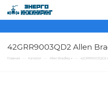
42GRR9003QD2 Allen Bra
—
—
—
Главная
Каталог
Allen Bradley
42GRR9003QD2 Al