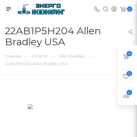
0
22AB1P5H204 Allen
Bradley USA
0
—
—
—
Главная
Каталог
Allen Bradley
22AB1P5H204 Allen Bradley USA
0
0