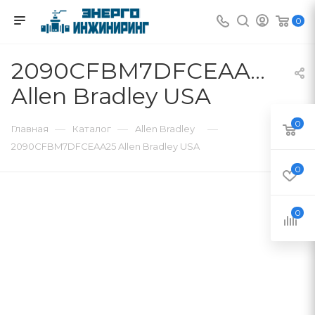
0
2090CFBM7DFCEAA25
Allen Bradley USA
0
—
—
—
Главная
Каталог
Allen Bradley
2090CFBM7DFCEAA25 Allen Bradley USA
0
0