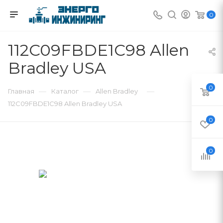
0
112C09FBDE1C98 Allen
Bradley USA
0
—
—
—
Главная
Каталог
Allen Bradley
112C09FBDE1C98 Allen Bradley USA
0
0