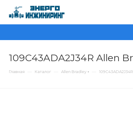
109C43ADA2J34R Allen Br
—
—
—
Главная
Каталог
Allen Bradley
109C43ADA2J34R 