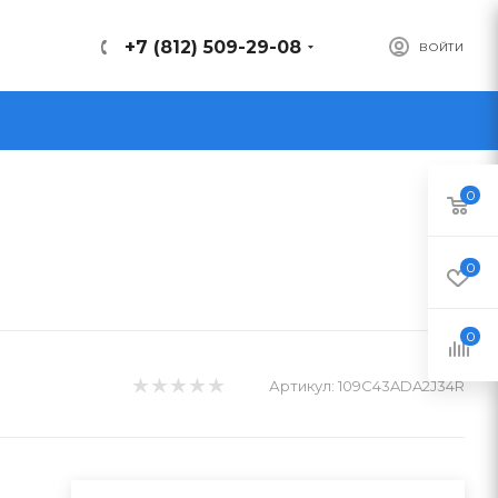
+7 (812) 509-29-08
ВОЙТИ
0
0
0
Артикул:
109C43ADA2J34R