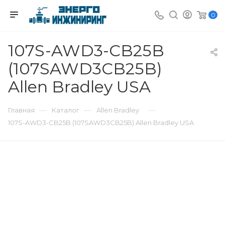
0
107S-AWD3-CB25B
(107SAWD3CB25B)
Allen Bradley USA
—
—
—
Главная
Каталог
Allen Bradley
107S-AWD3-CB25B (107SAWD3CB25B) Allen Bradley USA