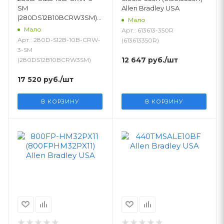
SM
Allen Bradley USA
(280DS12B10BCRW3SM)
Мало
Allen Bradley USA
Мало
Арт.: 613613-350R
Арт.: 280D-S12B-10B-CRW-
(613613350R)
3-SM
12 647
руб.
/шт
(280DS12B10BCRW3SM)
17 520
руб.
/шт
В КОРЗИНУ
В КОРЗИНУ