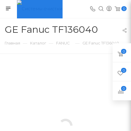
0
GE Fanuc TF136040
—
—
—
Главная
Каталог
FANUC
GE Fanuc TF136040
0
0
0