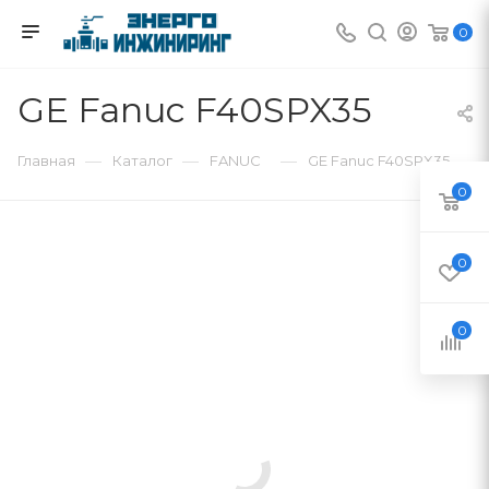
0
GE Fanuc F40SPX35
—
—
—
Главная
Каталог
FANUC
GE Fanuc F40SPX35
0
0
0