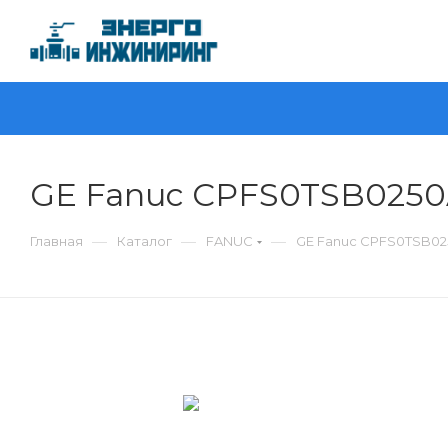
GE Fanuc CPFS0TSB025
—
—
—
Главная
Каталог
FANUC
GE Fanuc CPFS0TSB0