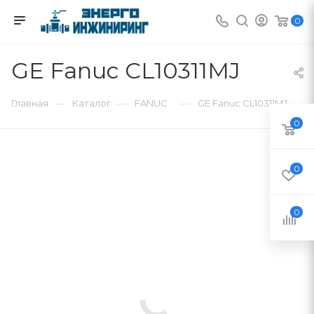
0
GE Fanuc CL10311MJ
—
—
—
Главная
Каталог
FANUC
GE Fanuc CL10311MJ
0
0
0