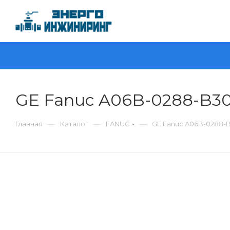
GE Fanuc A06B-0288-B3
—
—
—
Главная
Каталог
FANUC
GE Fanuc A06B-0288-