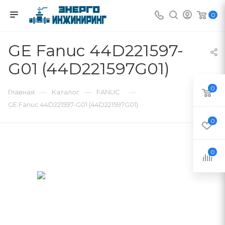
0
GE Fanuc 44D221597-
G01 (44D221597G01)
0
—
—
—
Главная
Каталог
FANUC
GE Fanuc 44D221597-G01 (44D221597G01)
0
0