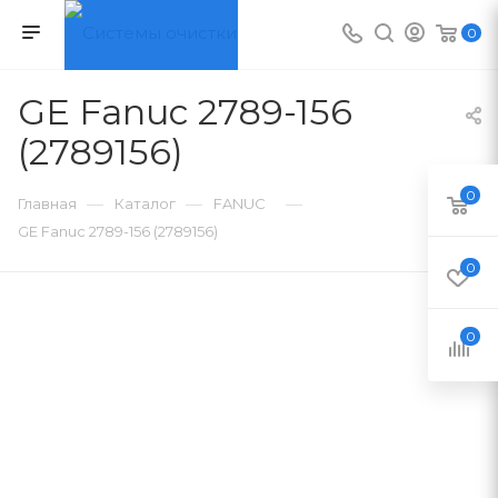
0
GE Fanuc 2789-156
(2789156)
0
—
—
—
Главная
Каталог
FANUC
GE Fanuc 2789-156 (2789156)
0
0