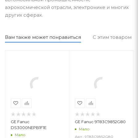
аэрокосмической отрасли, электронике и многих
других сферах.
Вам также может понравиться
С этим товаром п
GE Fanuc
GE Fanuc 9T83C9852G80
DS3000NEPB1F1E
Мало
Мало
Арт.: 9T83C9852G80