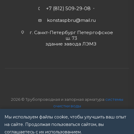
+7 (812) 509-29-08
konstaspbru
@mail.ru
г. Санкт-Петербург Петергофское
ш. 73
здание завода ЛЭМЗ
2026 © Трубопроводная и запорная арматура
системы
очистки воды
ремонт промышленного оборудования
Мы используем файлы cookie, чтобы улучшить ваш опыт
Политика обработки данных
Компания оставляет за собой
на сайте. Продолжая пользоваться сайтом, вы
право вносить изменения без предварительного
соглашаетесь с их использованием.
уведомления!