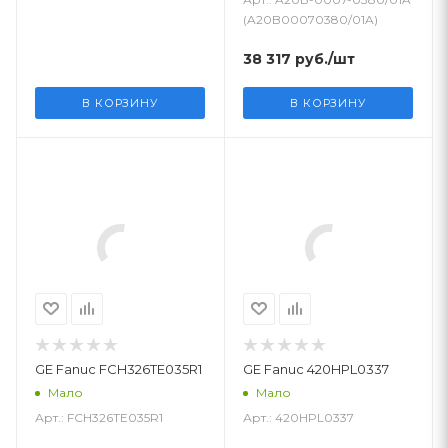
(A20B00070380/01A)
38 317
руб.
/шт
В КОРЗИНУ
В КОРЗИНУ
GE Fanuc FCH326TE035R1
GE Fanuc 420HPL0337
Мало
Мало
Арт.: FCH326TE035R1
Арт.: 420HPL0337