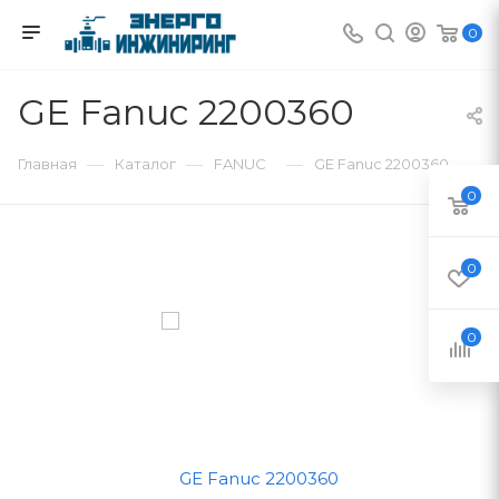
0
GE Fanuc 2200360
—
—
—
Главная
Каталог
FANUC
GE Fanuc 2200360
0
0
0