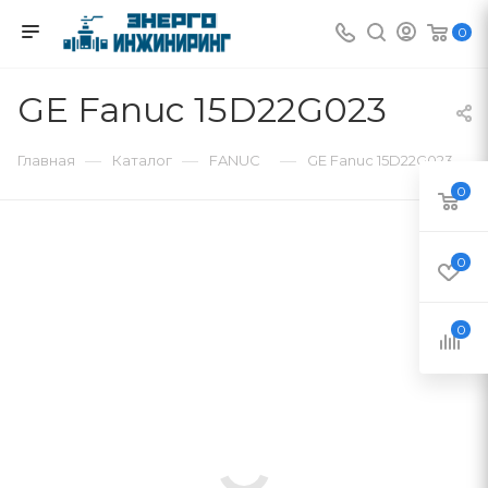
0
GE Fanuc 15D22G023
—
—
—
Главная
Каталог
FANUC
GE Fanuc 15D22G023
0
0
0