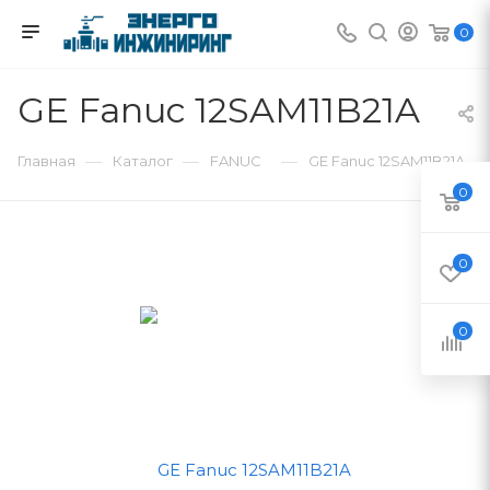
0
GE Fanuc 12SAM11B21A
—
—
—
Главная
Каталог
FANUC
GE Fanuc 12SAM11B21A
0
0
0