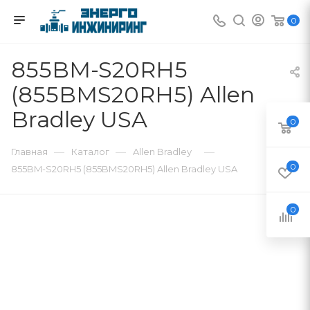
0
855BM-S20RH5
(855BMS20RH5) Allen
Bradley USA
0
—
—
—
Главная
Каталог
Allen Bradley
0
855BM-S20RH5 (855BMS20RH5) Allen Bradley USA
0