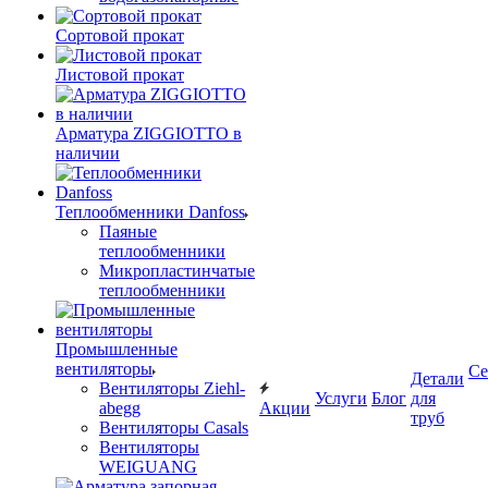
Сортовой прокат
Листовой прокат
Арматура ZIGGIOTTO в
наличии
Теплообменники Danfoss
Паяные
теплообменники
Микропластинчатые
теплообменники
Промышленные
вентиляторы
Се
Детали
Вентиляторы Ziehl-
Услуги
Блог
для
abegg
Акции
труб
Вентиляторы Casals
Вентиляторы
WEIGUANG