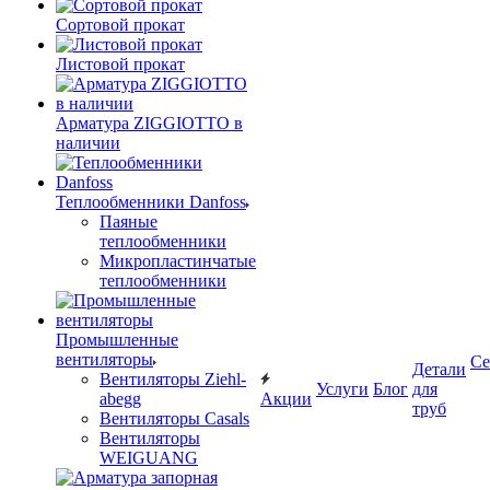
Сортовой прокат
Листовой прокат
Арматура ZIGGIOTTO в
наличии
Теплообменники Danfoss
Паяные
теплообменники
Микропластинчатые
теплообменники
Промышленные
вентиляторы
Се
Детали
Вентиляторы Ziehl-
Услуги
Блог
для
abegg
Акции
труб
Вентиляторы Casals
Вентиляторы
WEIGUANG