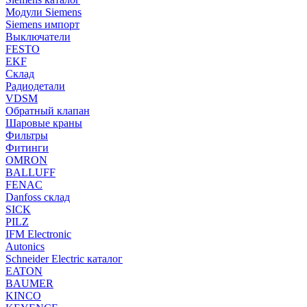
Модули Siemens
Siemens импорт
Выключатели
FESTO
EKF
Склад
Радиодетали
VDSM
Обратный клапан
Шаровые краны
Фильтры
Фитинги
OMRON
BALLUFF
FENAC
Danfoss склад
SICK
PILZ
IFM Electronic
Autonics
Schneider Electric каталог
EATON
BAUMER
KINCO