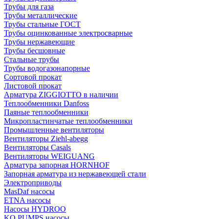
Трубы для газа
Трубы металлические
Трубы стальные ГОСТ
Трубы оцинкованные электросварные
Трубы нержавеющие
Трубы бесшовные
Стальные трубы
Трубы водогазонапорные
Сортовой прокат
Листовой прокат
Арматура ZIGGIOTTO в наличии
Теплообменники Danfoss
Паяные теплообменники
Микропластинчатые теплообменники
Промышленные вентиляторы
Вентиляторы Ziehl-abegg
Вентиляторы Casals
Вентиляторы WEIGUANG
Арматура запорная HORNHOF
Запорная арматура из нержавеющей стали
Электроприводы
MasDaf насосы
ETNA насосы
Насосы HYDROO
KQ PUMPS насосы