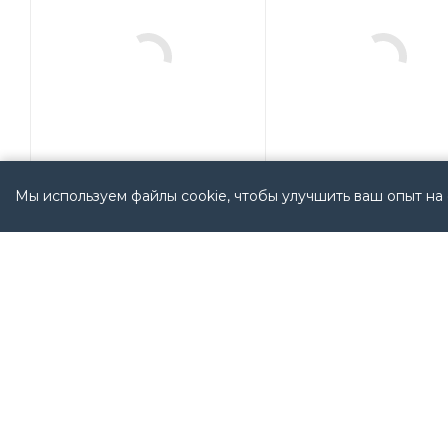
Мы используем файлы cookie, чтобы улучшить ваш опыт на 
440F-M1214ABNN
42CM-D1MPAL-D4
(440FM1214ABNN) Allen
(42CMD1MPALD4) All
Bradley USA
Bradley USA
Мало
Мало
Арт.: 440F-M1214ABNN
Арт.: 42CM-D1MPAL-D4
(440FM1214ABNN)
(42CMD1MPALD4)
24 150
руб.
/
14 890
руб.
/
шт
шт