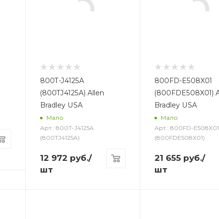
800T-J4125A
800FD-E508X01
(800TJ4125A) Allen
(800FDE508X01) A
Bradley USA
Bradley USA
Мало
Мало
Арт.: 800T-J4125A
Арт.: 800FD-E508X0
(800TJ4125A)
(800FDE508X01)
12 972
руб.
/
21 655
руб.
/
шт
шт