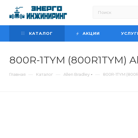
КАТАЛОГ
АКЦИИ
УСЛУГ
800R-1TYM (800R1TYM) Al
—
—
—
Главная
Каталог
Allen Bradley
800R-1TYM (800R