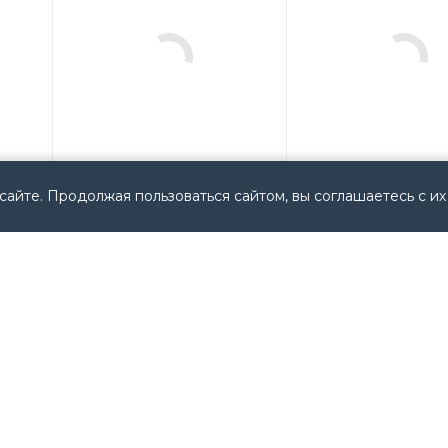
сайте. Продолжая пользоваться сайтом, вы соглашаетесь с их
530LFB6XP900 Allen
440TMS2097A0C
en
Bradley USA
Allen Bradley USA
Мало
Мало
Арт.: 530LFB6XP900
Арт.: 440TMS2097A
10 950
руб.
/
15 861
руб.
/
шт
шт