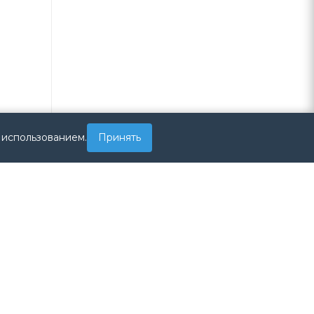
 использованием.
Принять
0C
0C0C