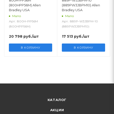
800H-PP56M
889P-W3JBPM-10
(800HPP56M) Allen
(889PW3JBPM10) Allen
Bradley USA
Bradley USA
Мало
Мало
Арт.: 800H-PP56M
Арт.: 889P-W3JBPM-10
(800HPP56M)
(889PW3JBPM10)
20 798
руб.
/шт
17 513
руб.
/шт
В КОРЗИНУ
В КОРЗИНУ
КАТАЛОГ
АКЦИИ