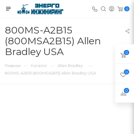
0
800MS-A2B15
(800MSA2B15) Allen
Bradley USA
0
—
—
—
Главная
Каталог
Allen Bradley
0
800MS-A2B15 (800MSA2B15) Allen Bradley USA
0