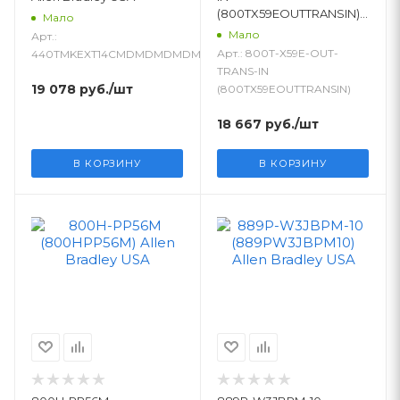
(800TX59EOUTTRANSIN)
Мало
Allen Bradley USA
Мало
Арт.:
Арт.: 800T-X59E-OUT-
440TMKEXT14CMDMDMDMDMDM
TRANS-IN
19 078
руб.
/шт
(800TX59EOUTTRANSIN)
18 667
руб.
/шт
В КОРЗИНУ
В КОРЗИНУ