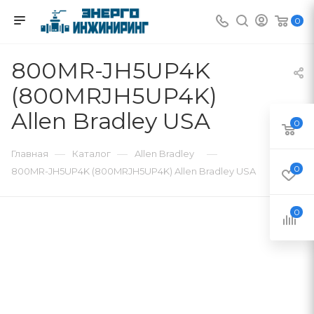
0
800MR-JH5UP4K
(800MRJH5UP4K)
Allen Bradley USA
0
—
—
—
Главная
Каталог
Allen Bradley
0
800MR-JH5UP4K (800MRJH5UP4K) Allen Bradley USA
0