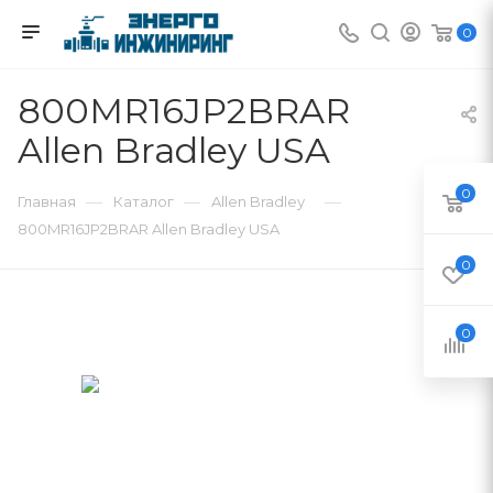
0
800MR16JP2BRAR
Allen Bradley USA
0
—
—
—
Главная
Каталог
Allen Bradley
800MR16JP2BRAR Allen Bradley USA
0
0