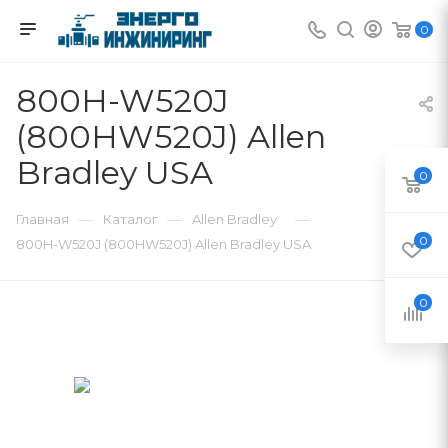
0
800H-W520J
(800HW520J) Allen
Bradley USA
0
—
—
—
Главная
Каталог
Allen Bradley
0
800H-W520J (800HW520J) Allen Bradley USA
0