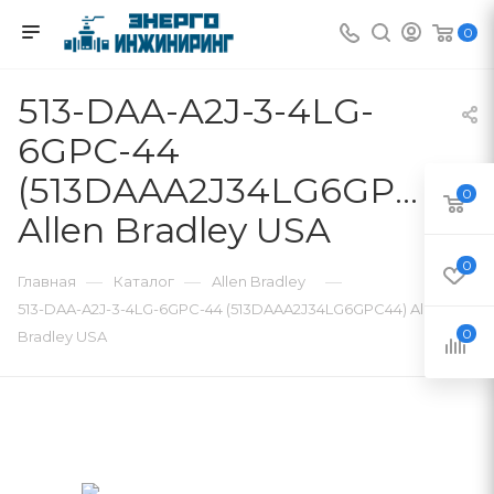
0
513-DAA-A2J-3-4LG-
6GPC-44
(513DAAA2J34LG6GPC44)
0
Allen Bradley USA
0
—
—
—
Главная
Каталог
Allen Bradley
513-DAA-A2J-3-4LG-6GPC-44 (513DAAA2J34LG6GPC44) Allen
0
Bradley USA