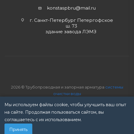
konstaspbru
@mail.ru
г. Санкт-Петербург Петергофское
ш. 73
здание завода ЛЭМЗ
2026 © Трубопроводная и запорная арматура
системы
очистки воды
ремонт промышленного оборудования
Мы используем файлы cookie, чтобы улучшить ваш опыт
Политика обработки данных
Компания оставляет за собой
на сайте. Продолжая пользоваться сайтом, вы
право вносить изменения без предварительного
соглашаетесь с их использованием.
уведомления!
Принять