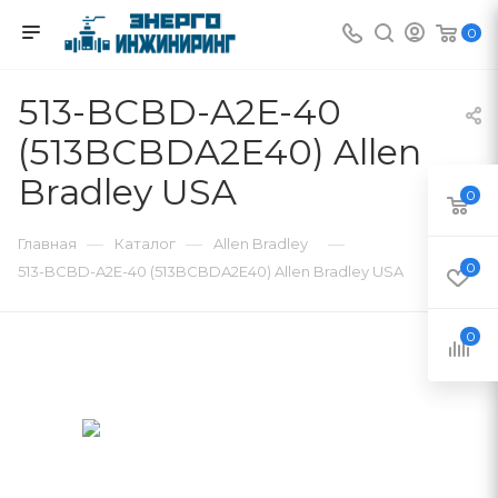
0
513-BCBD-A2E-40
(513BCBDA2E40) Allen
Bradley USA
0
—
—
—
Главная
Каталог
Allen Bradley
0
513-BCBD-A2E-40 (513BCBDA2E40) Allen Bradley USA
0