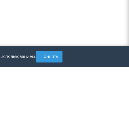
 использованием.
Принять
llen
F