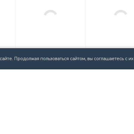
сайте. Продолжая пользоваться сайтом, вы соглашаетесь с их
n
MVI69104S Allen Bradley
800FP-U3FCF6F
USA
(800FPU3FCF6F) A
Bradley USA
Арт.: MVI69104S
Мало
Мало
18 357
руб.
/
Арт.: 800FP-U3FCF6
шт
(800FPU3FCF6F)
20 236
руб.
/
шт