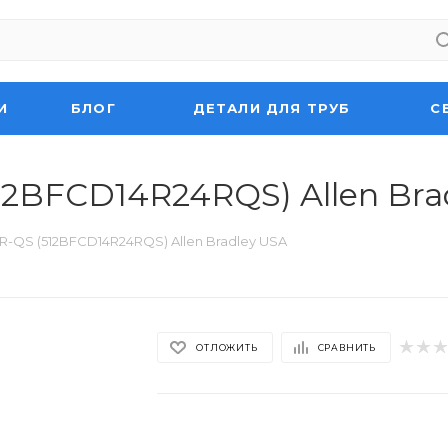
И
БЛОГ
ДЕТАЛИ ДЛЯ ТРУБ
С
12BFCD14R24RQS) Allen Bra
4R-QS (512BFCD14R24RQS) Allen Bradley USA
ОТЛОЖИТЬ
СРАВНИТЬ