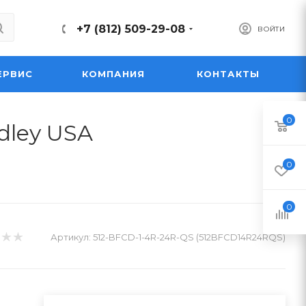
+7 (812) 509-29-08
ВОЙТИ
ЕРВИС
КОМПАНИЯ
КОНТАКТЫ
0
dley USA
0
0
Артикул:
512-BFCD-1-4R-24R-QS (512BFCD14R24RQS)