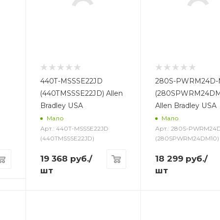
440T-MSSSE22JD
280S-PWRM24D-
(440TMSSSE22JD) Allen
(280SPWRM24DM
Bradley USA
Allen Bradley USA
Мало
Мало
Арт.: 440T-MSSSE22JD
Арт.: 280S-PWRM24
(440TMSSSE22JD)
(280SPWRM24DM10)
19 368
руб.
/
18 299
руб.
/
шт
шт