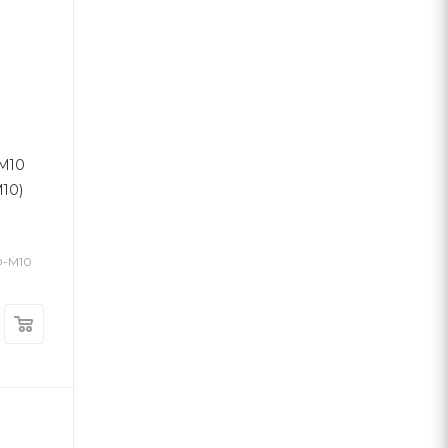
M10
10)
D-M10