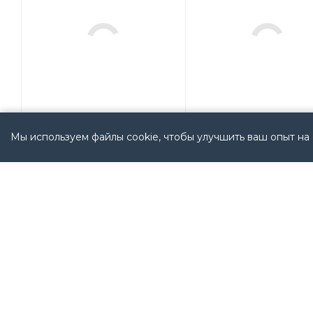
Мы используем файлы cookie, чтобы улучшить ваш опыт на 
800T-16JRH5KB7JE
800MRNG2QBK Alle
(800T16JRH5KB7JE)
Bradley USA
Allen Bradley USA
Мало
Арт.: 800MRNG2QBK
Мало
Арт.: 800T-16JRH5KB7JE
12 201
руб.
/
(800T16JRH5KB7JE)
шт
19 033
руб.
/
шт