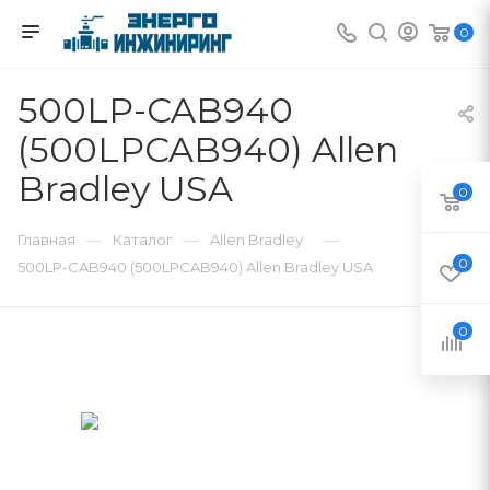
0
500LP-CAB940
(500LPCAB940) Allen
Bradley USA
0
—
—
—
Главная
Каталог
Allen Bradley
0
500LP-CAB940 (500LPCAB940) Allen Bradley USA
0