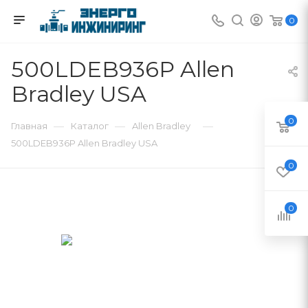
0
500LDEB936P Allen
Bradley USA
0
—
—
—
Главная
Каталог
Allen Bradley
500LDEB936P Allen Bradley USA
0
0