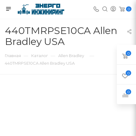
0
440TMRPSE10CA Allen
Bradley USA
0
—
—
—
Главная
Каталог
Allen Bradley
440TMRPSE10CA Allen Bradley USA
0
0