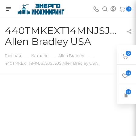
0
440TMKEXT14MNJSJSJSJ
Allen Bradley USA
0
—
—
—
Главная
Каталог
Allen Bradley
440TMKEXT14MNJSJSJSJSJS Allen Bradley USA
0
0