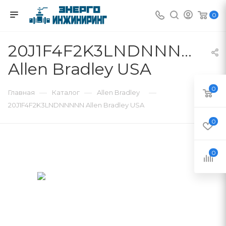
0
20J1F4F2K3LNDNNNNN
Allen Bradley USA
0
—
—
—
Главная
Каталог
Allen Bradley
20J1F4F2K3LNDNNNNN Allen Bradley USA
0
0