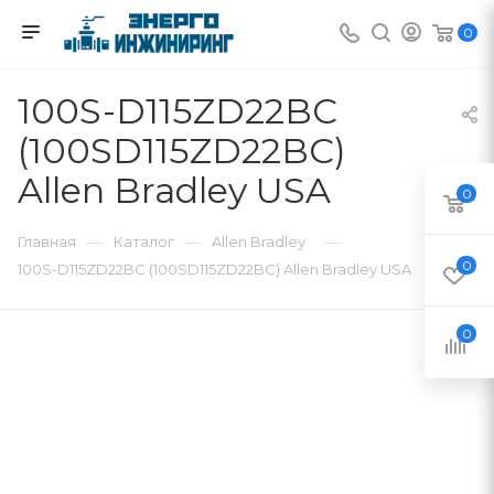
0
100S-D115ZD22BC
(100SD115ZD22BC)
Allen Bradley USA
0
—
—
—
Главная
Каталог
Allen Bradley
0
100S-D115ZD22BC (100SD115ZD22BC) Allen Bradley USA
0