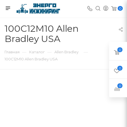
0
100C12M10 Allen
Bradley USA
0
—
—
—
Главная
Каталог
Allen Bradley
100C12M10 Allen Bradley USA
0
0